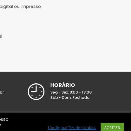
digital ou impresso
l
HORÁRIO
br
Seg - Sex: 9:00 - 18:00
Sáb - Dom: Fechado
osso
e
Configurações de Cookies
ACEITAR
A EMPRESA
SERVIÇOS
CLIENTES
BLOG
CONTATO