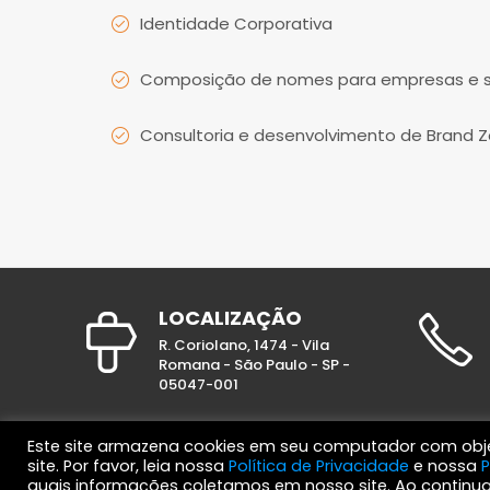
Identidade Corporativa
Composição de nomes para empresas e s
Consultoria e desenvolvimento de Brand Zo
LOCALIZAÇÃO
R. Coriolano, 1474 - Vila
Romana - São Paulo - SP -
05047-001
Este site armazena cookies em seu computador com objet
site. Por favor, leia nossa
Política de Privacidade
e nossa
P
© 2017 e.Dev Solutions. Todos os direitos reservados.
quais informações coletamos em nosso site. Ao contin