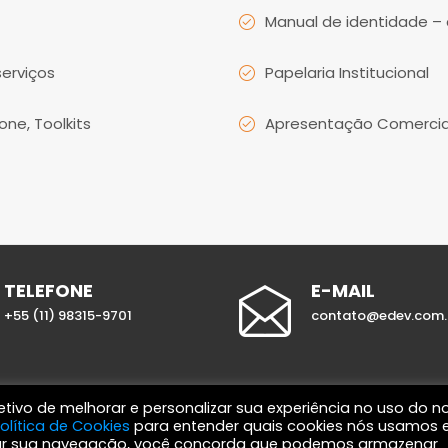
Manual de identidade – 
erviços
Papelaria Institucional
ne, Toolkits
Apresentação Comercia
TELEFONE
E-MAIL
+55 (11) 98315-9701
contato@edev.com.
ivo de melhorar e personalizar sua experiência no uso do n
olítica de Cookies
para entender quais cookies nós usamos 
uar sua navegação, você concorda que podemos armazenar
HOME