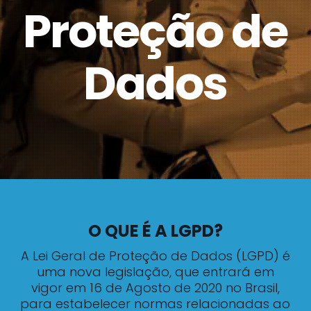
Proteção de
Dados
O QUE É A LGPD?
A Lei Geral de Proteção de Dados (LGPD) é
uma nova legislação, que entrará em
vigor em 16 de Agosto de 2020 no Brasil,
para estabelecer normas relacionadas ao