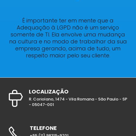
É importante ter em mente que a
Adequação à LGPD não é um serviço
somente de TI. Ela envolve uma mudança
na cultura e no modo de trabalhar da sua
empresa gerando, acima de tudo, um
respeito maior pelo seu cliente.
LOCALIZAÇÃO
R. Coriolano, 1474 - Vila Romana - São Paulo - SP
- 05047-001
TELEFONE
+55 (11) 98315-9701