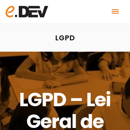
LGPD
LGPD – Lei
Geral de