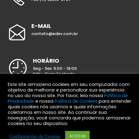
E-MAIL
contato@edev.com.br
HORÁRIO
Seg - Sex: 9:00 - 18:00
Sáb - Dom: Fechado
Este site armazena cookies em seu computador com
objetivo de melhorar e personalizar sua experiência
no uso do nosso site. Por favor, leia nossa
Política de
Privacidade
e nossa
Política de Cookies
para entender
quais cookies nós usamos e quais informações
© 2017 e.Dev Solutions. Todos os direitos reservados.
coletamos em nosso site. Ao continuar sua
navegação, você concorda que podemos armazenar
cookies no seu dispositivo.
HOME
A EMPRESA
SERVIÇOS
CLIENTES
BLOG
Configurações de Cookies
ACEITAR
CONTATO